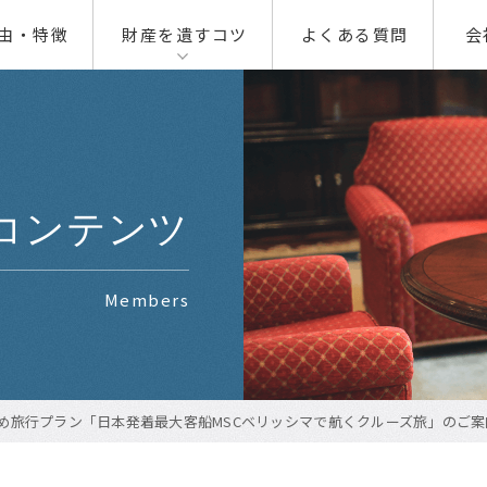
由・特徴
財産を遺すコツ
よくある質問
会
00
01
01
02
02
コンテンツ
03
Members
04
勧め旅行プラン「日本発着最大客船MSCベリッシマで航くクルーズ旅」のご案