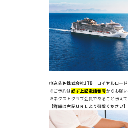
申込先▶株式会社JTB ロイヤルロード事業
※ご予約は
必ず上記電話番号
からお願い
※ネクストクラブ会員であること伝えて
【詳細は右記ＵＲＬより御覧ください】