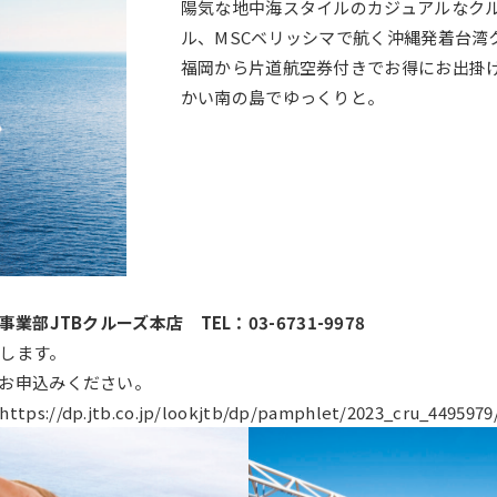
陽気な地中海スタイルのカジュアルなク
ル、MSCベリッシマで航く沖縄発着台湾
福岡から片道航空券付きでお得にお出掛
かい南の島でゆっくりと。
部JTBクルーズ本店 TEL：03-6731-9978
します。
お申込みください。
https://dp.jtb.co.jp/lookjtb/dp/pamphlet/2023_cru_4495979