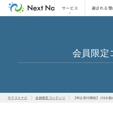
サービス
選ばれる理
01
01-1
01-2
会員限定
02
ネクストナビ
会員限定コンテンツ
【申込受付開始】JTBお