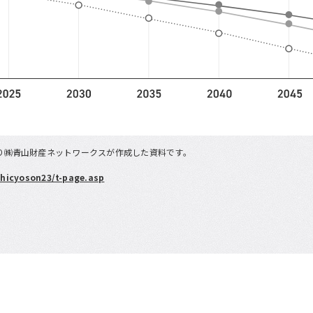
り㈱青山財産ネットワークスが作成した資料です。
shicyoson23/t-page.asp