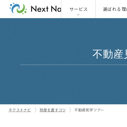
サービス
選ばれる理
01
01-1
不動産
01-2
02
ネクストナビ
財産を遺すコツ
不動産見学ツアー