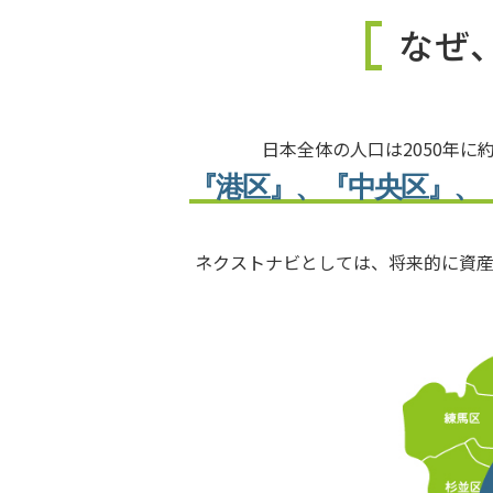
なぜ
日本全体の人口は2050年に
『港区』、『中央区』、
ネクストナビとしては、将来的に資