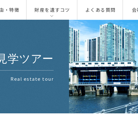
由・特徴
財産を遺すコツ
よくある質問
会
00
01
01
02
見学ツアー
02
03
Real estate tour
04