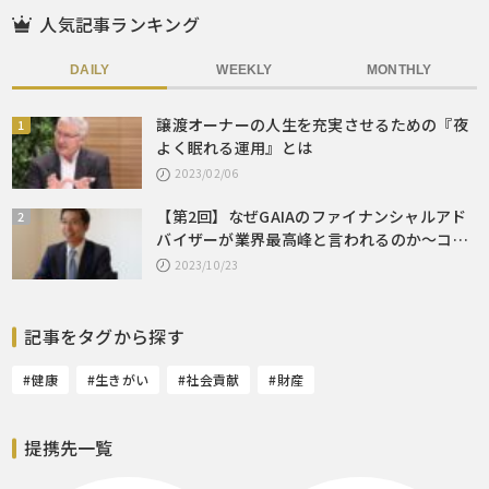
人気記事ランキング
DAILY
WEEKLY
MONTHLY
譲渡オーナーの人生を充実させるための『夜
よく眠れる運用』とは
2023/02/06
【第2回】なぜGAIAのファイナンシャルアド
バイザーが業界最高峰と言われるのか～コミ
ッションベースではなくフィーベースを貫く
2023/10/23
こだわり
記事をタグから探す
#健康
#生きがい
#社会貢献
#財産
提携先一覧