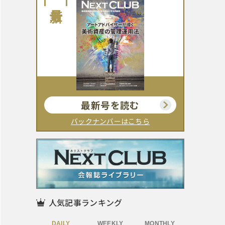
最新号
最新号を読む
バックナンバーはこちら
人気記事ランキング
DAILY
WEEKLY
MONTHLY