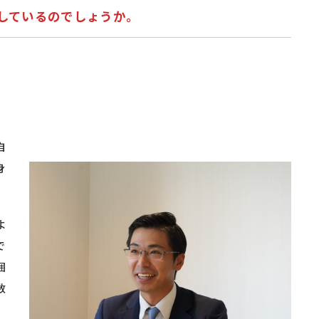
しているのでしょうか。
自
身
よ
で
囲
数