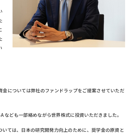
い
た
に
た
い
資金については弊社のファンドラップをご提案させていただ
A なども一部絡めながら世界株式に投資いただきました。
ついては、日本の研究開発力向上のために、奨学金の原資と